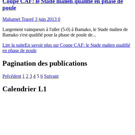
Coupe CAF: le Stade malien qualifié en phase de
poule
Mahamet Traoré
3 juin 2013
0
Largement vainqueurs à l'aller (5-0) à Bamako, le Stade malien de
Bamako s'est qualifié pour la phase de poule de...
Lire la suite
En savoir plus sur Coupe CAF: le Stade malien qualifié
en phase de poule
Pagination des publications
Précédent
1
2
3
4
5
6
Suivant
Calendrier L1