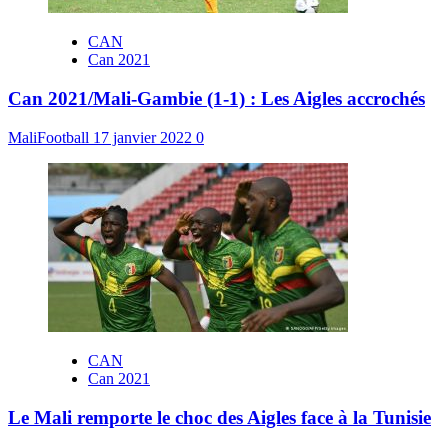
CAN
Can 2021
Can 2021/Mali-Gambie (1-1) : Les Aigles accrochés
MaliFootball
17 janvier 2022
0
CAN
Can 2021
Le Mali remporte le choc des Aigles face à la Tunisie