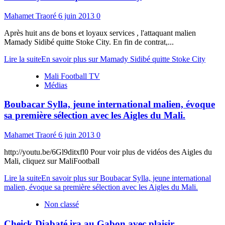
Mahamet Traoré
6 juin 2013
0
Après huit ans de bons et loyaux services , l'attaquant malien
Mamady Sidibé quitte Stoke City. En fin de contrat,...
Lire la suite
En savoir plus sur Mamady Sidibé quitte Stoke City
Mali Football TV
Médias
Boubacar Sylla, jeune international malien, évoque
sa première sélection avec les Aigles du Mali.
Mahamet Traoré
6 juin 2013
0
http://youtu.be/6Gl9ditxfl0 Pour voir plus de vidéos des Aigles du
Mali, cliquez sur MaliFootball
Lire la suite
En savoir plus sur Boubacar Sylla, jeune international
malien, évoque sa première sélection avec les Aigles du Mali.
Non classé
Cheick Diabaté ira au Gabon avec plaisir