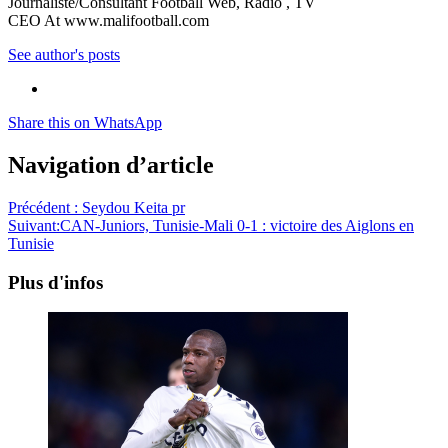
Journaliste/Consultant Football Web, Radio , TV
CEO At www.malifootball.com
See author's posts
Share this on WhatsApp
Navigation d’article
Précédent :
Seydou Keita pr
Suivant:
CAN-Juniors, Tunisie-Mali 0-1 : victoire des Aiglons en
Tunisie
Plus d'infos