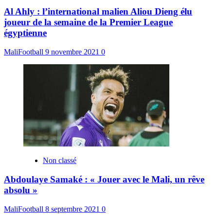
Al Ahly : l’international malien Aliou Dieng élu
joueur de la semaine de la Premier League
égyptienne
MaliFootball
9 novembre 2021
0
Non classé
Abdoulaye Samaké : « Jouer avec le Mali, un rêve
absolu »
MaliFootball
8 septembre 2021
0