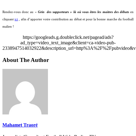
Rendez-vous donc au «
Grin
des supporteurs » là où vous êtres les maitres des débats
en
cliquant
ici
, afin d’apporter votre contribution au débat et pour la bonne marche du football
malien !
https://googleads.g.doubleclick.net/pagead/ads?
ad_type=video_text_image&client=ca-video-pub-
2338947514032922&description_url=http%3A%2F%2Fpubvideo&vi
About The Author
Mahamet Traoré