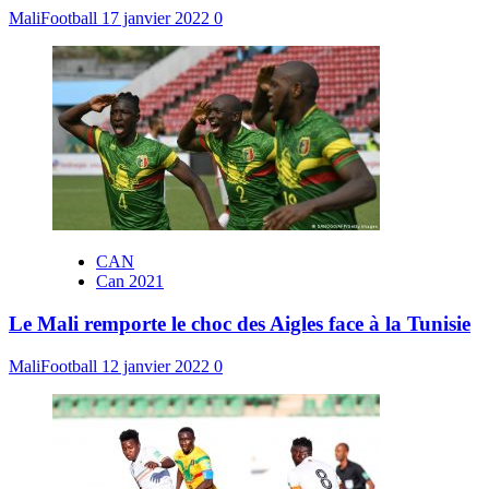
MaliFootball
17 janvier 2022
0
CAN
Can 2021
Le Mali remporte le choc des Aigles face à la Tunisie
MaliFootball
12 janvier 2022
0