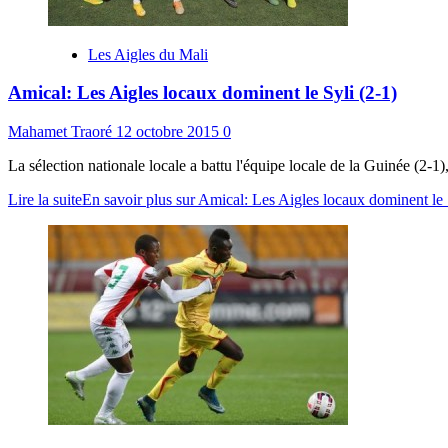
Les Aigles du Mali
Amical: Les Aigles locaux dominent le Syli (2-1)
Mahamet Traoré
12 octobre 2015
0
La sélection nationale locale a battu l'équipe locale de la Guinée (2
Lire la suite
En savoir plus sur Amical: Les Aigles locaux dominent le 