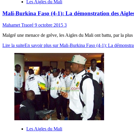
Les Aigles du Mali
Mali-Burkina Faso (4-1): La démonstration des Aigles
Mahamet Traoré
9 octobre 2015
3
Malgré une menace de grève, les Aigles du Mali ont battu, par la plus 
Lire la suite
En savoir plus sur Mali-Burkina Faso (4-1): La démonstrat
Les Aigles du Mali